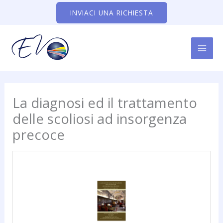
Vai
INVIACI UNA RICHIESTA
al
contenuto
MAI
ME
La diagnosi ed il trattamento
delle scoliosi ad insorgenza
precoce