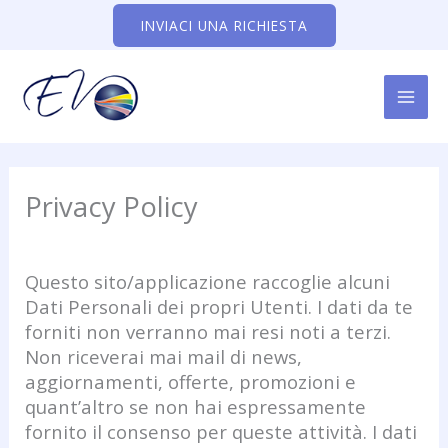
Vai
INVIACI UNA RICHIESTA
al
contenuto
MAI
ME
Privacy Policy
Questo sito/applicazione raccoglie alcuni
Dati Personali dei propri Utenti. I dati da te
forniti non verranno mai resi noti a terzi.
Non riceverai mai mail di news,
aggiornamenti, offerte, promozioni e
quant’altro se non hai espressamente
fornito il consenso per queste attività. I dati